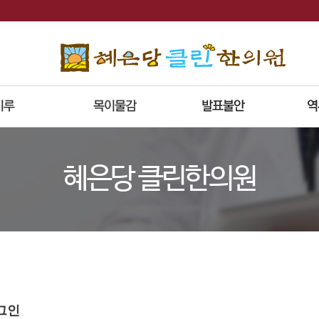
혜은당 클린한의원
그인