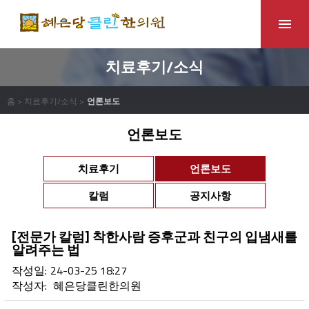
치료후기/소식
홈 > 치료후기/소식 >
언론보도
언론보도
치료후기
언론보도
칼럼
공지사항
[전문가 칼럼] 착한사람 증후군과 친구의 입냄새를
알려주는 법
작성일:
24-03-25 18:27
작성자:
혜은당클린한의원